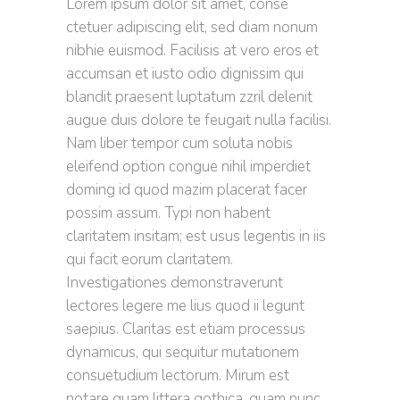
Lorem ipsum dolor sit amet, conse
ctetuer adipiscing elit, sed diam nonum
nibhie euismod. Facilisis at vero eros et
accumsan et iusto odio dignissim qui
blandit praesent luptatum zzril delenit
augue duis dolore te feugait nulla facilisi.
Nam liber tempor cum soluta nobis
eleifend option congue nihil imperdiet
doming id quod mazim placerat facer
possim assum. Typi non habent
claritatem insitam; est usus legentis in iis
qui facit eorum claritatem.
Investigationes demonstraverunt
lectores legere me lius quod ii legunt
saepius. Claritas est etiam processus
dynamicus, qui sequitur mutationem
consuetudium lectorum. Mirum est
notare quam littera gothica, quam nunc