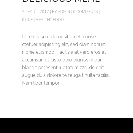
20 EYLÜL 2017
BY
ADMIN
0 COMMENTS
0 LIKE
HEALTHY FOOD
Lorem ipsum dolor sit amet, conse
ctetuer adipiscing elit, sed diam nonum
nibhie euismod. Facilisis at vero eros et
accumsan et iusto odio dignissim qui
blandit praesent luptatum zzril delenit
augue duis dolore te feugait nulla facilisi.
Nam liber tempor