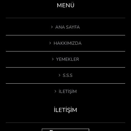
MENÜ
ANA SAYFA
HAKKIMIZDA
YEMEKLER
S.S.S
İLETIŞIM
İLETIŞIM