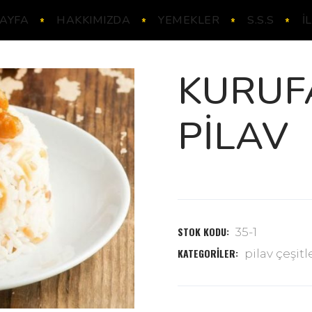
AYFA
HAKKIMIZDA
YEMEKLER
S.S.S
İ
KURUF
PILAV
STOK KODU:
35-1
KATEGORILER:
pilav çeşitl