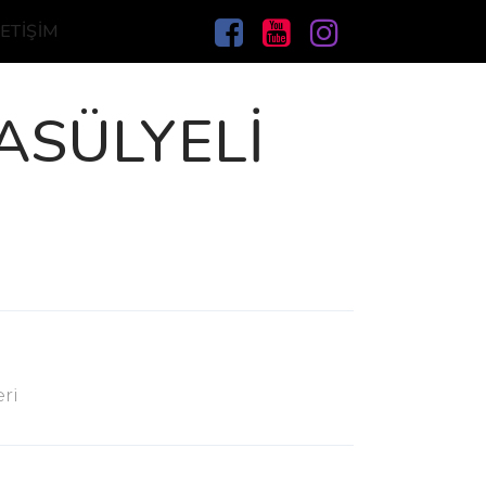
LETIŞIM
ASÜLYELI
eri