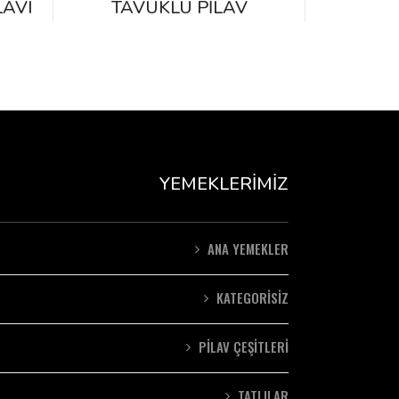
LAVI
TAVUKLU PILAV
YEMEKLERIMIZ
ANA YEMEKLER
KATEGORISIZ
PILAV ÇEŞITLERI
TATLILAR