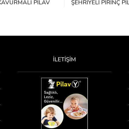
KAVURMALI PILAV
ŞEHRIYELI PIRINÇ PI
İLETIŞIM